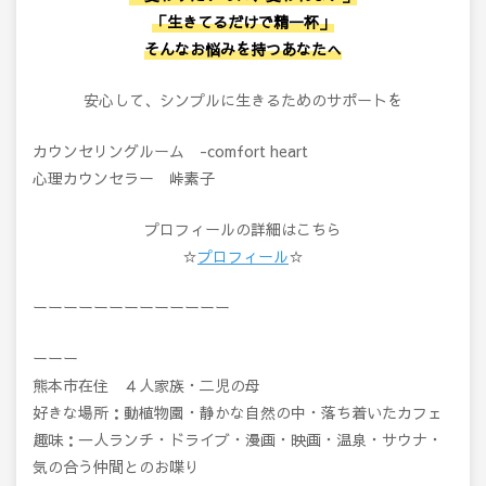
「生きてるだけで精一杯」
そんなお悩みを持つあなたへ
安心して、シンプルに生きるためのサポートを
カウンセリングルーム -comfort heart
心理カウンセラー 峠素子
プロフィールの詳細はこちら
☆
プロフィール
☆
ーーーーーーーーーーーーー
ーーー
熊本市在住 ４人家族・二児の母
好きな場所：動植物園・静かな自然の中・落ち着いたカフェ
趣味：一人ランチ・ドライブ・漫画・映画・温泉・サウナ・
気の合う仲間とのお喋り