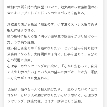
繊細な気質を持つ内向型・HSPで、幼少期から家族機能の不
全によるアダルトチルドレンの生きづらさを抱える。
幼稚園の頃から集団に馴染めず、小学生でストレス性胃炎や
嘔吐に悩まされる。
親の期待に応える為に明るい優等生の仮面をかぶり続ける一
方、うつ病も経験。
強い自己否定の中「普通になりたい」という望みを持ち続け
公務員になるも、夫婦関係や子育て、仕事を通じて、自分の
心の問題に直面。
心理学・カウンセリングに出会い、「心から安心して、自分
の人生を歩みたい」という真の望みに気づき、生き方・頑張
る方向性が１８０度変わる。
現在は、悩みを一人で抱え続けたり、「変わりたいのに変わ
れない」という人の助けになりたいという思いで、心理カウ
ンセリング、講座開催、セミナー講師として活動。