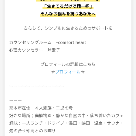
「生きてるだけで精一杯」
そんなお悩みを持つあなたへ
安心して、シンプルに生きるためのサポートを
カウンセリングルーム -comfort heart
心理カウンセラー 峠素子
プロフィールの詳細はこちら
☆
プロフィール
☆
ーーーーーーーーーーーーー
ーーー
熊本市在住 ４人家族・二児の母
好きな場所：動植物園・静かな自然の中・落ち着いたカフェ
趣味：一人ランチ・ドライブ・漫画・映画・温泉・サウナ・
気の合う仲間とのお喋り