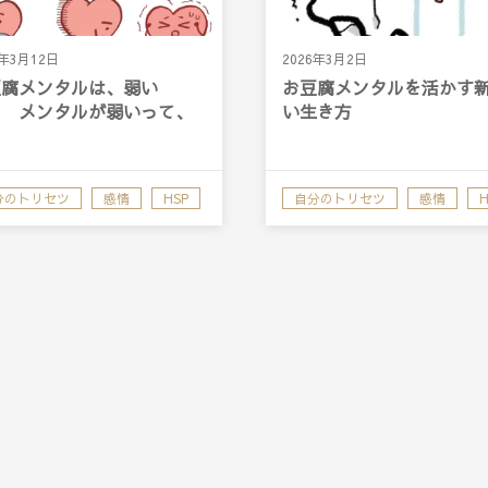
6年3月12日
2026年3月2日
豆腐メンタルは、弱い
お豆腐メンタルを活かす
？ メンタルが弱いって、
い生き方
？
分のトリセツ
感情
HSP
自分のトリセツ
感情
H