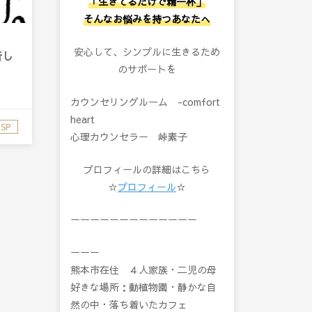
「生きてるだけで精一杯」
そんなお悩みを持つあなたへ
安心して、シンプルに生きるため
新し
のサポートを
カウンセリングルーム -comfort
heart
SP
心理カウンセラー 峠素子
プロフィールの詳細はこちら
☆
プロフィール
☆
ーーーーーーーーーーーーー
ーーー
熊本市在住 ４人家族・二児の母
好きな場所：動植物園・静かな自
然の中・落ち着いたカフェ