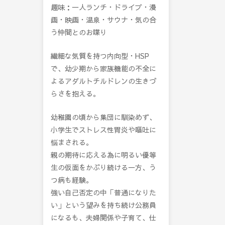
趣味：一人ランチ・ドライブ・漫
画・映画・温泉・サウナ・気の合
う仲間とのお喋り
繊細な気質を持つ内向型・HSP
で、幼少期から家族機能の不全に
よるアダルトチルドレンの生きづ
らさを抱える。
幼稚園の頃から集団に馴染めず、
小学生でストレス性胃炎や嘔吐に
悩まされる。
親の期待に応える為に明るい優等
生の仮面をかぶり続ける一方、う
つ病も経験。
強い自己否定の中「普通になりた
い」という望みを持ち続け公務員
になるも、夫婦関係や子育て、仕