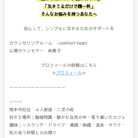
「生きてるだけで精一杯」
そんなお悩みを持つあなたへ
安心して、シンプルに生きるためのサポートを
カウンセリングルーム -comfort heart
心理カウンセラー 峠素子
プロフィールの詳細はこちら
☆
プロフィール
☆
ーーーーーーーーーーーーー
ーーー
熊本市在住 ４人家族・二児の母
好きな場所：動植物園・静かな自然の中・落ち着いたカフェ
趣味：一人ランチ・ドライブ・漫画・映画・温泉・サウナ・
気の合う仲間とのお喋り