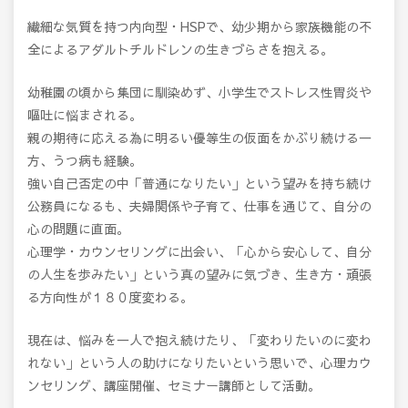
繊細な気質を持つ内向型・HSPで、幼少期から家族機能の不
全によるアダルトチルドレンの生きづらさを抱える。
幼稚園の頃から集団に馴染めず、小学生でストレス性胃炎や
嘔吐に悩まされる。
親の期待に応える為に明るい優等生の仮面をかぶり続ける一
方、うつ病も経験。
強い自己否定の中「普通になりたい」という望みを持ち続け
公務員になるも、夫婦関係や子育て、仕事を通じて、自分の
心の問題に直面。
心理学・カウンセリングに出会い、「心から安心して、自分
の人生を歩みたい」という真の望みに気づき、生き方・頑張
る方向性が１８０度変わる。
現在は、悩みを一人で抱え続けたり、「変わりたいのに変わ
れない」という人の助けになりたいという思いで、心理カウ
ンセリング、講座開催、セミナー講師として活動。