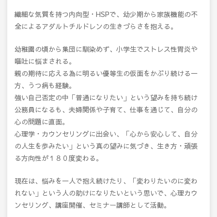
繊細な気質を持つ内向型・HSPで、幼少期から家族機能の不
全によるアダルトチルドレンの生きづらさを抱える。
幼稚園の頃から集団に馴染めず、小学生でストレス性胃炎や
嘔吐に悩まされる。
親の期待に応える為に明るい優等生の仮面をかぶり続ける一
方、うつ病も経験。
強い自己否定の中「普通になりたい」という望みを持ち続け
公務員になるも、夫婦関係や子育て、仕事を通じて、自分の
心の問題に直面。
心理学・カウンセリングに出会い、「心から安心して、自分
の人生を歩みたい」という真の望みに気づき、生き方・頑張
る方向性が１８０度変わる。
現在は、悩みを一人で抱え続けたり、「変わりたいのに変わ
れない」という人の助けになりたいという思いで、心理カウ
ンセリング、講座開催、セミナー講師として活動。