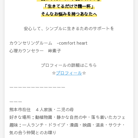
「生きてるだけで精一杯」
そんなお悩みを持つあなたへ
安心して、シンプルに生きるためのサポートを
カウンセリングルーム -comfort heart
心理カウンセラー 峠素子
プロフィールの詳細はこちら
☆
プロフィール
☆
ーーーーーーーーーーーーー
ーーー
熊本市在住 ４人家族・二児の母
好きな場所：動植物園・静かな自然の中・落ち着いたカフェ
趣味：一人ランチ・ドライブ・漫画・映画・温泉・サウナ・
気の合う仲間とのお喋り