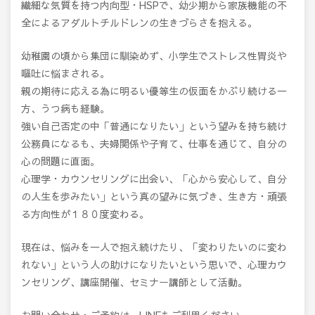
繊細な気質を持つ内向型・HSPで、幼少期から家族機能の不
全によるアダルトチルドレンの生きづらさを抱える。
幼稚園の頃から集団に馴染めず、小学生でストレス性胃炎や
嘔吐に悩まされる。
親の期待に応える為に明るい優等生の仮面をかぶり続ける一
方、うつ病も経験。
強い自己否定の中「普通になりたい」という望みを持ち続け
公務員になるも、夫婦関係や子育て、仕事を通じて、自分の
心の問題に直面。
心理学・カウンセリングに出会い、「心から安心して、自分
の人生を歩みたい」という真の望みに気づき、生き方・頑張
る方向性が１８０度変わる。
現在は、悩みを一人で抱え続けたり、「変わりたいのに変わ
れない」という人の助けになりたいという思いで、心理カウ
ンセリング、講座開催、セミナー講師として活動。
お問い合わせ・ご予約は、LINEもご利用ください。