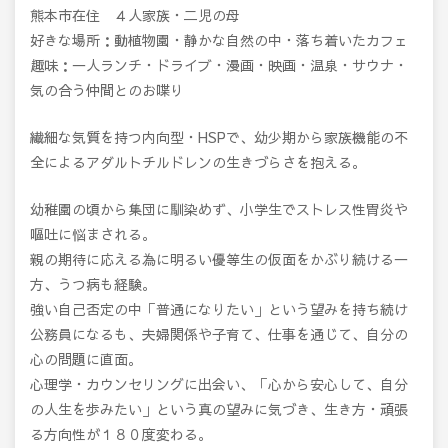
熊本市在住 ４人家族・二児の母
好きな場所：動植物園・静かな自然の中・落ち着いたカフェ
趣味：一人ランチ・ドライブ・漫画・映画・温泉・サウナ・
気の合う仲間とのお喋り
繊細な気質を持つ内向型・HSPで、幼少期から家族機能の不
全によるアダルトチルドレンの生きづらさを抱える。
幼稚園の頃から集団に馴染めず、小学生でストレス性胃炎や
嘔吐に悩まされる。
親の期待に応える為に明るい優等生の仮面をかぶり続ける一
方、うつ病も経験。
強い自己否定の中「普通になりたい」という望みを持ち続け
公務員になるも、夫婦関係や子育て、仕事を通じて、自分の
心の問題に直面。
心理学・カウンセリングに出会い、「心から安心して、自分
の人生を歩みたい」という真の望みに気づき、生き方・頑張
る方向性が１８０度変わる。