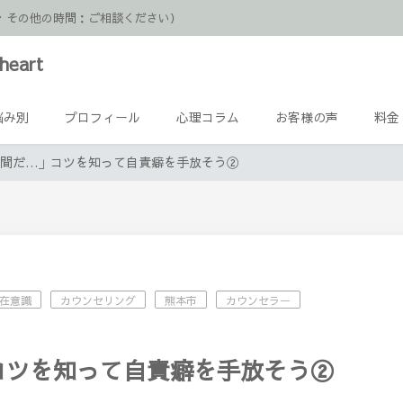
日祝・その他の時間：ご相談ください）
heart
悩み別
プロフィール
心理コラム
お客様の声
料金
間だ…」コツを知って自責癖を手放そう②
在意識
カウンセリング
熊本市
カウンセラー
コツを知って自責癖を手放そう②