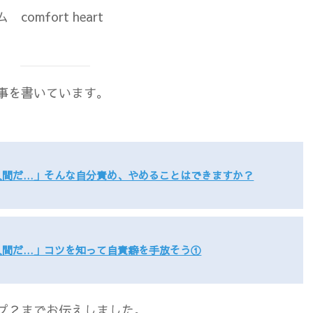
mfort heart
事を書いています。
人間だ…」そんな自分責め、やめることはできますか？
人間だ…」コツを知って自責癖を手放そう①
プ２までお伝えしました。