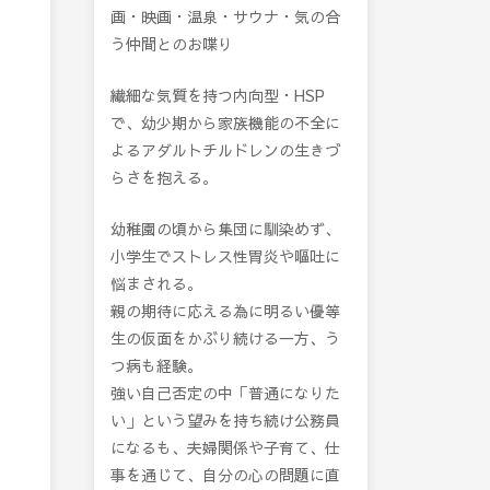
画・映画・温泉・サウナ・気の合
う仲間とのお喋り
繊細な気質を持つ内向型・HSP
で、幼少期から家族機能の不全に
よるアダルトチルドレンの生きづ
らさを抱える。
幼稚園の頃から集団に馴染めず、
小学生でストレス性胃炎や嘔吐に
悩まされる。
親の期待に応える為に明るい優等
生の仮面をかぶり続ける一方、う
つ病も経験。
強い自己否定の中「普通になりた
い」という望みを持ち続け公務員
になるも、夫婦関係や子育て、仕
事を通じて、自分の心の問題に直