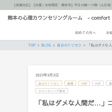
【全国対応】【対面：女性限定・熊本市】平日10時～17時（土
熊本の心理カウンセリングルーム - comfort 
初めての方へ
お
TOP
BLOG
自分のトリセツ
「私はダメな人
2023年3月3日
自分のトリセツ
感情
HSP
HSP
潜
カウンセリング熊本
「私はダメな人間だ…」