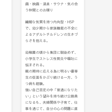
画・映画・温泉・サウナ・気の合
う仲間とのお喋り
繊細な気質を持つ内向型・HSP
で、幼少期から家族機能の不全に
よるアダルトチルドレンの生きづ
らさを抱える。
幼稚園の頃から集団に馴染めず、
小学生でストレス性胃炎や嘔吐に
悩まされる。
親の期待に応える為に明るい優等
生の仮面をかぶり続ける一方、う
つ病も経験。
強い自己否定の中「普通になりた
い」という望みを持ち続け公務員
になるも、夫婦関係や子育て、仕
事を通じて、自分の心の問題に直