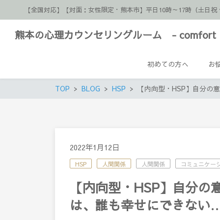
【全国対応】【対面：女性限定・熊本市】平日10時～17時（土
熊本の心理カウンセリングルーム - comfort 
初めての方へ
お
TOP
BLOG
HSP
【内向型・HSP】自分の
2022年1月12日
HSP
人間関係
人間関係
コミュニケー
【内向型・HSP】自分の
は、誰も幸せにできない