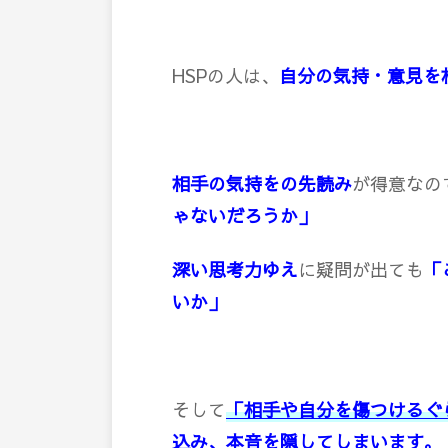
HSPの人は、
自分の気持・意見を
相手の気持をの先読み
が得意なの
ゃないだろうか」
深い思考力
ゆえ
に疑問が出ても
「
いか」
そして
「相手や自分を傷つけるぐ
込み、本音を隠してしまいます。